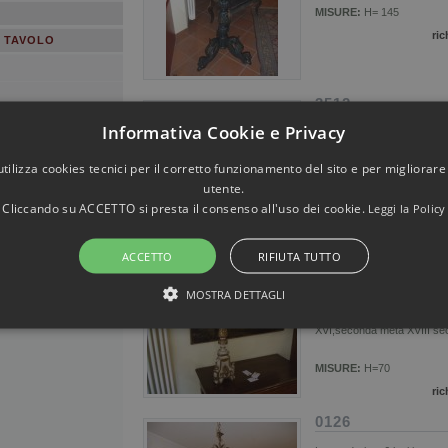
MISURE:
H= 145
ric
 TAVOLO
3512
Informativa Cookie e Privacy
Coppia di candelabri Luigi X
foglio,metà XVIII sec.
utilizza cookies tecnici per il corretto funzionamento del sito e per migliorare
Lucerna Liberty 6 luci
utente.
MISURE:
H=60
in ottone e vetro
Cliccando su ACCETTO si presta il consenso all'uso dei cookie.
Leggi la Policy
colorato,inizio XX
ric
secolo
ACCETTO
RIFIUTA TUTTO
MISURE:
70x110 h
4511
chiedi informazioni
MOSTRA DETTAGLI
N°1 candelabro in legno lac
XVI,seconda metà XVIII se
STRETTAMENTE NECESSARI E STATISTICHE
MISURE:
H=70
ric
0126
Strettamente necessari e Statistiche