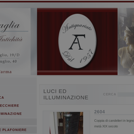
LUCI ED
CERCA
ILLUMINAZIONE
CA
PECCHIERE
2604
UMINAZIONE
Coppia di candelieri in legn
I
metà XIX secolo
E PLAFONIERE