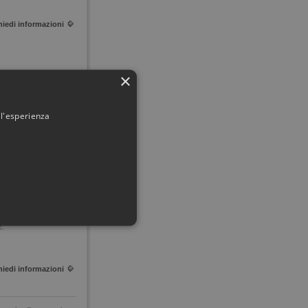
hiedi informazioni
×
VI in legno dorato in
 l'esperienza
hiedi informazioni
cato epoca Luigi
c.
hiedi informazioni