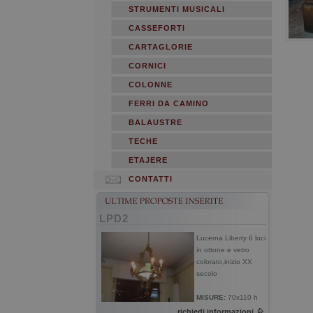
STRUMENTI MUSICALI
CASSEFORTI
CARTAGLORIE
CORNICI
COLONNE
FERRI DA CAMINO
BALAUSTRE
TECHE
ETAJERE
CONTATTI
LPD2
Lucerna Liberty 6 luci
in ottone e vetro
colorato,inizio XX
secolo
MISURE:
70x110 h
richiedi informazioni