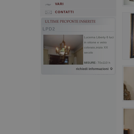
VARI
CONTATTI
LPD2
Lucerna Liberty 6 luci
in ottone e vetro
colorato,inizio XX
secolo
MISURE:
70x110 h
richiedi informazioni