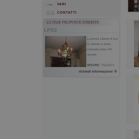
VARI
CONTATTI
LPD2
Lucerna Liberty 6 luci
in ottone e vetro
colorato,inizio XX
secolo
MISURE:
70x110 h
richiedi informazioni