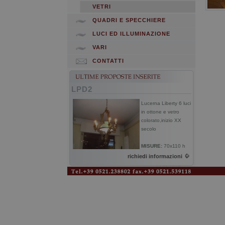
VETRI
QUADRI E SPECCHIERE
LUCI ED ILLUMINAZIONE
VARI
CONTATTI
LPD2
Lucerna Liberty 6 luci
in ottone e vetro
colorato,inizio XX
secolo
MISURE:
70x110 h
richiedi informazioni