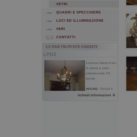
VETRI
QUADRI E SPECCHIERE
LUCI ED ILLUMINAZIONE
VARI
CONTATTI
LPD2
Lucerna Liberty 6 luci
in ottone e vetro
colorato,inizio XX
secolo
MISURE:
70x110 h
richiedi informazioni