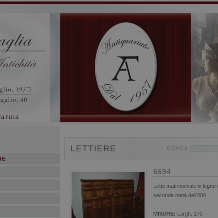
LETTIERE
CERCA
HE
6694
Letto matrimoniale in legno 
seconda metà dell'800
MISURE:
Largh. 170