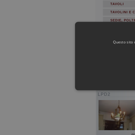
TAVOLI
TAVOLINI E
SEDIE, POLT
COMODINI E 
LIBRERIE
Questo sito 
OGGETTISTI
QUADRI E S
LUCI ED ILL
VARI
CONTATTI
LPD2
I cookie strettamente necessari c
può essere utilizzato correttamen
ri