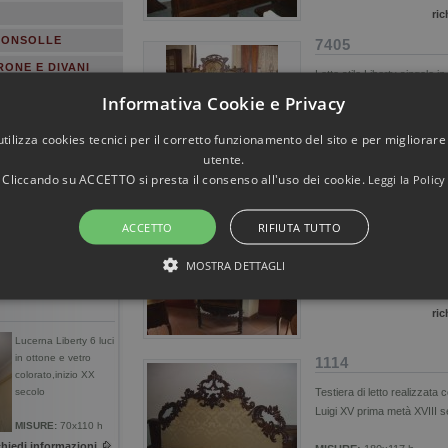
ric
 CONSOLLE
7405
RONE E DIVANI
Letto stile Liberty singolo i
inserti in madreperla,inizio
MOBILETTI
Informativa Cookie e Privacy
MISURE:
Largh.78 Lung.2
utilizza cookies tecnici per il corretto funzionamento del sito e per migliorare
CA
ric
utente.
PECCHIERE
Cliccando su ACCETTO si presta il consenso all'uso dei cookie.
Leggi la Policy
UMINAZIONE
6498
ACCETTO
RIFIUTA TUTTO
Letto in ferro decorato,fine
MOSTRA DETTAGLI
MISURE:
60x144/96
STRETTAMENTE NECESSARI E STATISTICHE
ric
Lucerna Liberty 6 luci
in ottone e vetro
1114
colorato,inizio XX
secolo
Testiera di letto realizzata
Strettamente necessari e Statistiche
Luigi XV prima metà XVIII s
MISURE:
70x110 h
onsentono funzionalità del sito Web principale come l'accesso degli utenti e la gestione
te senza i cookie strettamente necessari.
chiedi informazioni