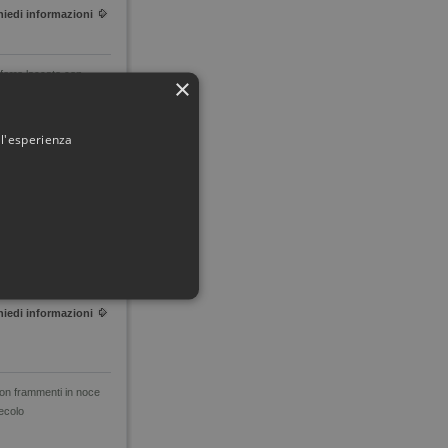
hiedi informazioni
n ferro laccato con
×
 XX secolo
00
 l'esperienza
hiedi informazioni
 XIX secolo
hiedi informazioni
 con frammenti in noce
ecolo
 dell'account. Il sito Web non