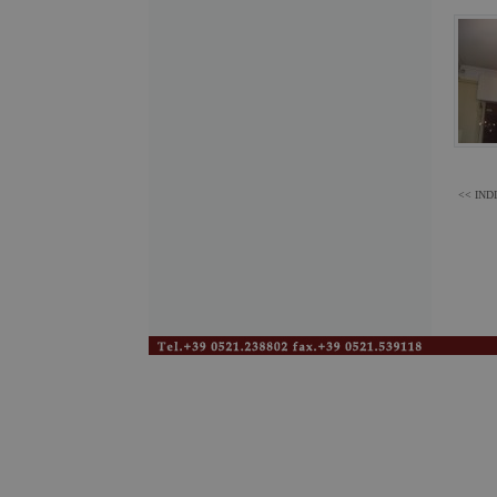
<< IND