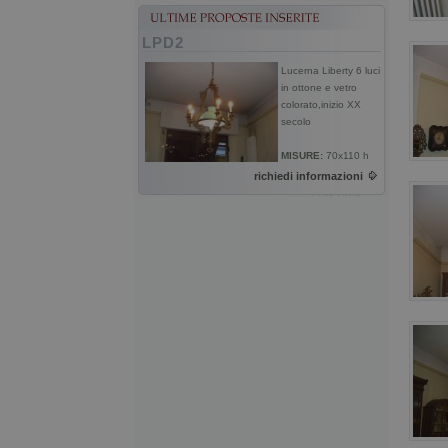
LPD2
Lucerna Liberty 6 luci
in ottone e vetro
colorato,inizio XX
secolo
MISURE:
70x110 h
richiedi informazioni