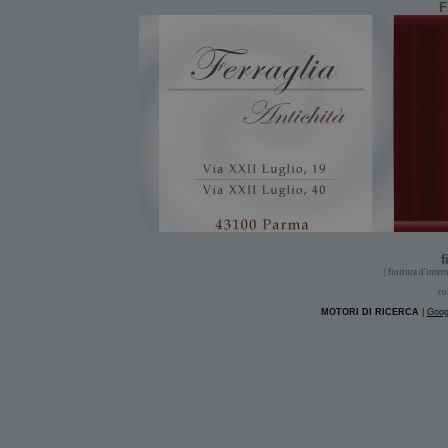
F
f
| finitura d'intern
co
MOTORI DI RICERCA
|
Goog