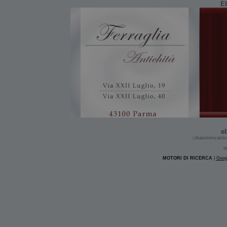
Eb
eb
| ebanisteria antic
m
MOTORI DI RICERCA
|
Goog