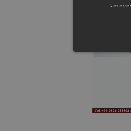
Questo sito 
LPD2
ri
I cookie strettamente necessari c
può essere utilizzato correttamen
Provid
Nome
Domin
PHPSESSID
PHP.n
www.fe