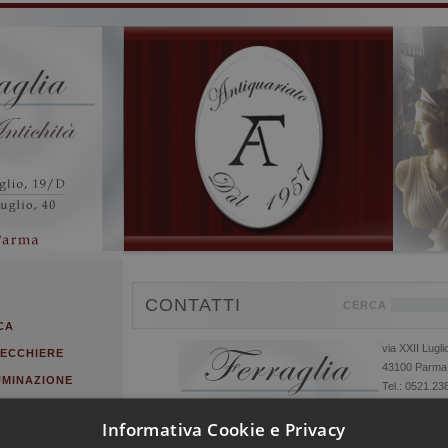
CONTATTI
CERCA
CA
via XXII Lugli
PECCHIERE
43100 Parma
UMINAZIONE
Tel.: 0521.23
Fax: 0521.53
Informativa Cookie e Privacy
E-mail:
info@