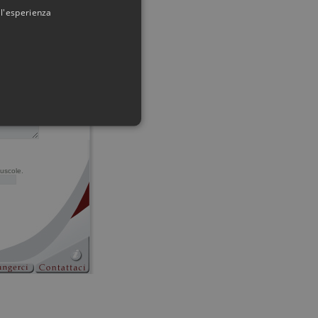
 l'esperienza
uscole.
 dell'account. Il sito Web non
i tratta di un identificatore
utente. Normalmente è un
zzato può essere specifico per
so per un utente tra le pagine.