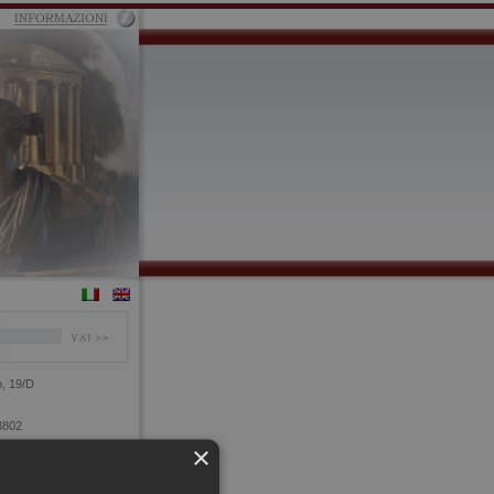
o, 19/D
8802
×
9118
ferraglia.com