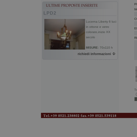
P
N
LPD2
C
Lucerna Liberty 6 luci
in ottone e vetro
E
colorato,inizio XX
secolo
R
MISURE:
70x110 h
richiedi informazioni
Tr