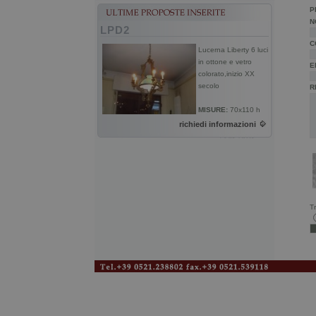
P
N
LPD2
C
Lucerna Liberty 6 luci
in ottone e vetro
E
colorato,inizio XX
secolo
R
MISURE:
70x110 h
richiedi informazioni
Tr