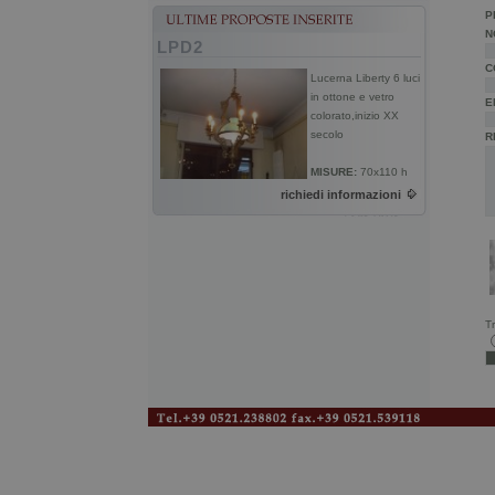
P
N
LPD2
C
Lucerna Liberty 6 luci
in ottone e vetro
E
colorato,inizio XX
secolo
R
MISURE:
70x110 h
richiedi informazioni
Tr