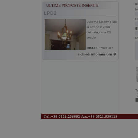
P
N
LPD2
C
Lucerna Liberty 6 luci
in ottone e vetro
E
colorato,inizio XX
secolo
R
MISURE:
70x110 h
richiedi informazioni
Tr